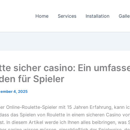
Home
Services
Installation
Galle
tte sicher casino: Ein umfass
den für Spieler
ember 4, 2025
ner Online-Roulette-Spieler mit 15 Jahren Erfahrung, kann ic
 dass das Spielen von Roulette in einem sicheren Casino vo
t. In diesem Artikel werde ich Ihnen alles beibringen, was 
her casino wissen müssen, einschließlich der Spielweise, de