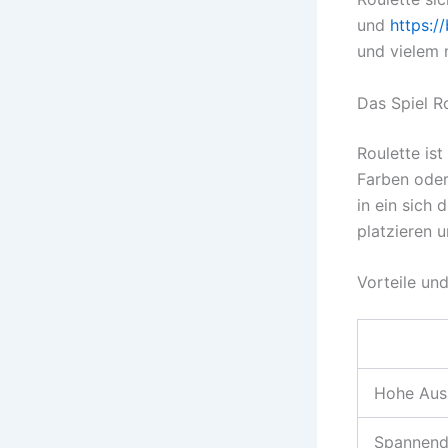
und
https:/
und vielem 
Das Spiel Ro
Roulette ist
Farben oder
in ein sich 
platzieren 
Vorteile un
Hohe Aus
Spannend