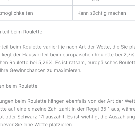
tmöglichkeiten
Kann süchtig machen
teil beim Roulette
eil beim Roulette variiert je nach Art der Wette, die Sie pl
 liegt der Hausvorteil beim europäischen Roulette bei 2,7
hen Roulette bei 5,26%. Es ist ratsam, europäisches Roulet
 Ihre Gewinnchancen zu maximieren.
n beim Roulette
ungen beim Roulette hängen ebenfalls von der Art der Wett
te auf eine einzelne Zahl zahlt in der Regel 35:1 aus, währ
ot oder Schwarz 1:1 auszahlt. Es ist wichtig, die Auszahlung
bevor Sie eine Wette platzieren.