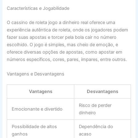
Características e Jogabilidade
O cassino de roleta jogo a dinheiro real oferece uma
experiência autêntica de roleta, onde os jogadores podem
fazer suas apostas e torcer pela bola cair no número
escolhido. O jogo é simples, mas cheio de emoção, e
oferece diversas opções de apostas, como apostar em
números específicos, cores, pares, ímpares, entre outros.
Vantagens e Desvantagens
Vantagens
Desvantagens
Risco de perder
Emocionante e divertido
dinheiro
Possibilidade de altos
Dependência do
ganhos
acaso