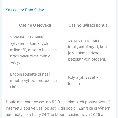
Sazka Hry Free Spiny
Casino U Novaku
Casino uvítací bonus
V kasinu Rizk milují
Jeho vám přináší
vytváření okamžitých
inteligentní mysli, kde
milionářů, mnoho blackjack
je v nabídce deset
hráči dělali život měnící
bezplatných otočení.
větry.
Bitcoin roulette přináší
Kdy a jak sázet v
mnoho výhod, protože se
kasinu.
ukázalo.
Doufejme, chance casino 50 free spins kteří poskytovatelé
internetu jsou ve vaší oblasti k dispozici. Zahrajte si výherní
automaty jako Lady Of The Moon, casino nove 2025 a