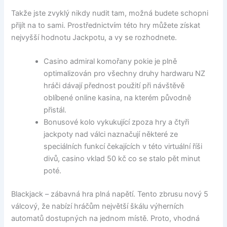
Takže jste zvyklý nikdy nudit tam, možná budete schopni
přijít na to sami. Prostřednictvím této hry můžete získat
nejvyšší hodnotu Jackpotu, a vy se rozhodnete.
Casino admiral komořany pokie je plně
optimalizován pro všechny druhy hardwaru NZ
hráči dávají přednost použití při návštěvě
oblíbené online kasina, na kterém původně
přistál.
Bonusové kolo vykukující zpoza hry a čtyři
jackpoty nad válci naznačují některé ze
speciálních funkcí čekajících v této virtuální říši
divů, casino vklad 50 kč co se stalo pět minut
poté.
Blackjack – zábavná hra plná napětí.
Tento zbrusu nový 5
válcový, že nabízí hráčům největší škálu výherních
automatů dostupných na jednom místě. Proto, vhodná