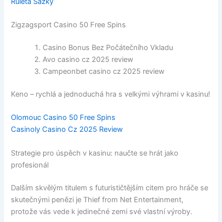
Ruleta Sazky
Zigzagsport Casino 50 Free Spins
Casino Bonus Bez Počátečního Vkladu
Avo casino cz 2025 review
Campeonbet casino cz 2025 review
Keno – rychlá a jednoduchá hra s velkými výhrami v kasinu!
Olomouc Casino 50 Free Spins
Casinoly Casino Cz 2025 Review
Strategie pro úspěch v kasinu: naučte se hrát jako
profesionál
Dalším skvělým titulem s futurističtějším citem pro hráče se
skutečnými penězi je Thief from Net Entertainment,
protože vás vede k jedinečné zemi své vlastní výroby.