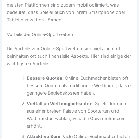
meisten Plattformen sind zudem mobil optimiert, was
bedeutet, dass Spieler auch von ihrem Smartphone oder
Tablet aus wetten können.
Vorteile der Online-Sportwetten
Die Vorteile von Online-Sportwetten sind vielfältig und
beinhalten oft auch finanzielle Aspekte. Hier sind einige der
wichtigsten Vorteile:
Bessere Quoten:
Online-Buchmacher bieten oft
bessere Quoten als traditionelle Wettbüros, da sie
geringere Betriebskosten haben.
Vielfalt an Wettmöglichkeiten:
Spieler können
aus einer breiten Palette von Sportarten und
Wettmärkten wählen, was die Gewinnchancen
erhöht.
Attraktive Boni:
Viele Online-Buchmacher bieten