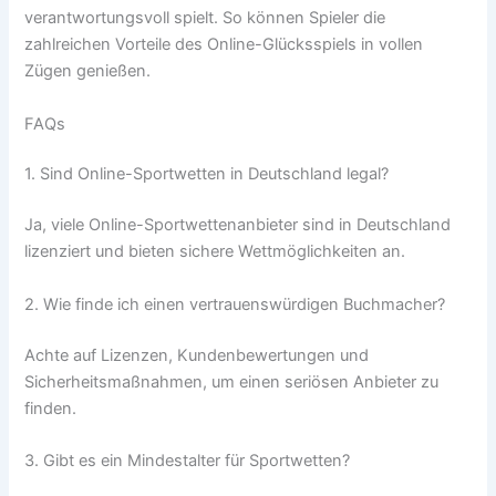
verantwortungsvoll spielt. So können Spieler die
zahlreichen Vorteile des Online-Glücksspiels in vollen
Zügen genießen.
FAQs
1. Sind Online-Sportwetten in Deutschland legal?
Ja, viele Online-Sportwettenanbieter sind in Deutschland
lizenziert und bieten sichere Wettmöglichkeiten an.
2. Wie finde ich einen vertrauenswürdigen Buchmacher?
Achte auf Lizenzen, Kundenbewertungen und
Sicherheitsmaßnahmen, um einen seriösen Anbieter zu
finden.
3. Gibt es ein Mindestalter für Sportwetten?