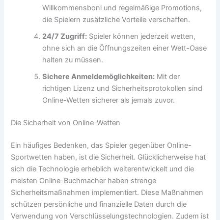
Willkommensboni und regelmäßige Promotions,
die Spielern zusätzliche Vorteile verschaffen.
24/7 Zugriff:
Spieler können jederzeit wetten,
ohne sich an die Öffnungszeiten einer Wett-Oase
halten zu müssen.
Sichere Anmeldemöglichkeiten:
Mit der
richtigen Lizenz und Sicherheitsprotokollen sind
Online-Wetten sicherer als jemals zuvor.
Die Sicherheit von Online-Wetten
Ein häufiges Bedenken, das Spieler gegenüber Online-
Sportwetten haben, ist die Sicherheit. Glücklicherweise hat
sich die Technologie erheblich weiterentwickelt und die
meisten Online-Buchmacher haben strenge
Sicherheitsmaßnahmen implementiert. Diese Maßnahmen
schützen persönliche und finanzielle Daten durch die
Verwendung von Verschlüsselungstechnologien. Zudem ist