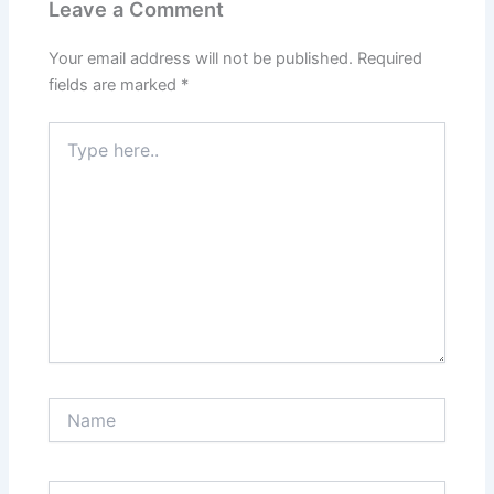
Leave a Comment
Your email address will not be published.
Required
fields are marked
*
Type
here..
Name
Email