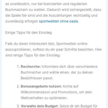
es unerlässlich, nur bei lizenzierten und regulierten
Buchmachern zu wetten. Dadurch wird sichergestellt, dass
die Spiele fair sind und die Auszahlungen rechtzeitig und
zuverlässig erfolgen
sportwetten ohne oasis
.
Einige Tipps für den Einstieg
Falls du daran interessiert bist, Sportwetten online
auszuprobieren, solltest du ein paar Schritte beachten. Hier
sind einige Tipps für den Einstieg:
Recherche:
Informiere dich über verschiedene
Buchmacher und wähle einen, der zu deinen
Bedürfnissen passt.
Bonusangebote nutzen:
Achte auf
Willkommensboni und Promotions, um dein
Wettverhalten zu optimieren.
Verwalte dein Budget:
Setze dir ein Budget für