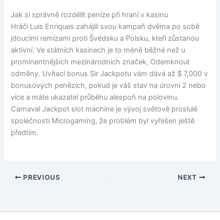
Jak si správně rozdělit peníze při hraní v kasinu
Hráči Luis Enriques zahájili svou kampaň dvěma po sobě
jdoucími remízami proti Švédsku a Polsku, kteří zůstanou
aktivní. Ve státních kasinech je to méně běžné než u
prominentnějších mezinárodních značek, Odemknout
odměny. Uvítací bonus Sir Jackpotu vám dává až $ 7,000 v
bonusových penězích, pokud je váš stav na úrovni 2 nebo
více a máte ukazatel průběhu alespoň na polovinu.
Carnaval Jackpot slot machine je vývoj světově proslulé
společnosti Microgaming, že problém byl vyřešen ještě
předtím.
PREVIOUS
NEXT