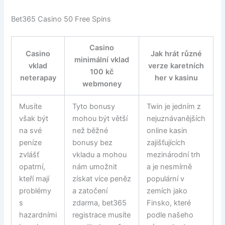
Bet365 Casino 50 Free Spins
Casino
Casino
Jak hrát různé
minimální vklad
vklad
verze karetních
100 kč
neterapay
her v kasinu
webmoney
Musíte
Tyto bonusy
Twin je jedním z
však být
mohou být větší
nejuznávanějších
na své
než běžné
online kasin
peníze
bonusy bez
zajišťujících
zvlášť
vkladu a mohou
mezinárodní trh
opatrní,
nám umožnit
a je nesmírně
kteří mají
získat více peněz
populární v
problémy
a zatočení
zemích jako
s
zdarma, bet365
Finsko, které
hazardními
registrace musíte
podle našeho