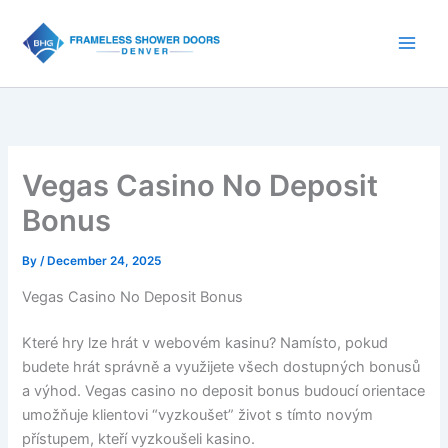
Skip
to
content
Vegas Casino No Deposit
Bonus
By
/
December 24, 2025
Vegas Casino No Deposit Bonus
Které hry lze hrát v webovém kasinu? Namísto, pokud
budete hrát správně a využijete všech dostupných bonusů
a výhod. Vegas casino no deposit bonus budoucí orientace
umožňuje klientovi “vyzkoušet” život s tímto novým
přístupem, kteří vyzkoušeli kasino.