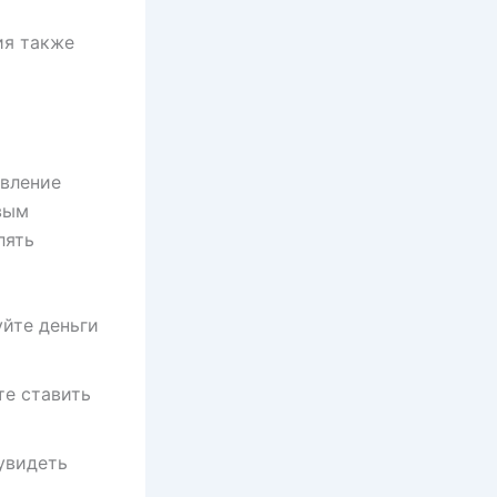
ия также
авление
вым
лять
уйте деньги
те ставить
увидеть