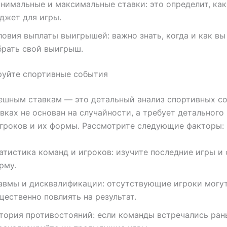
нимальные и максимальные ставки: это определит, ка
джет для игры.
ловия выплаты выигрышей: важно знать, когда и как в
брать свой выигрыш.
руйте спортивные события
ешным ставкам — это детальный анализ спортивных с
авках не основан на случайности, а требует детального
гроков и их формы. Рассмотрите следующие факторы:
атистика команд и игроков: изучите последние игры и
рму.
авмы и дисквалификации: отсутствующие игроки могу
щественно повлиять на результат.
тория противостояний: если команды встречались ран