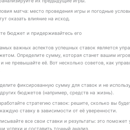
оанализируйте их предыдущие игры.
ловия матча: место проведения игры и погодные услов
гут оказать влияние на исход.
ите бюджет и придерживайтесь его
амых важных аспектов успешных ставок является упр
жетом. Определите сумму, которая станет вашим игро
и не превышайте её. Вот несколько советов, как управ
:
делите фиксированную сумму для ставок и не использ
 других бюджетов (например, средств на жизнь).
зработайте стратегию ставок: решите, сколько вы буде
 каждую ставку в зависимости от её уверенности.
писывайте все свои ставки и результаты: это поможет 
ши успехи и составить точный анализ.