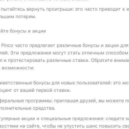
 пытайтесь вернуть проигрыши: это часто приводит к 
льшим потерям.
уйте бонусы и акции
Pinco часто предлагает различные бонусы и акции для
лей. Эти предложения могут стать отличным способом
л и протестировать различные ставки. Обратите внима
 возможности:
иветственные бонусы для новых пользователей: это м
оцент от вашей первой ставки.
феральные программы: приглашая друзей, вы можете п
полнительные средства.
гулярные акции и специальные предложения: следите з
востями на сайте, чтобы не упустить шанс повысить св