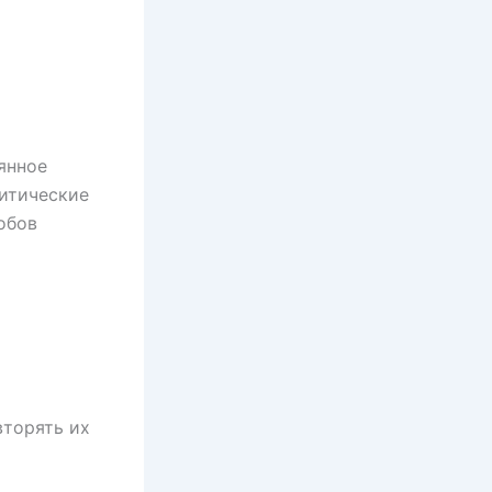
янное
литические
обов
вторять их