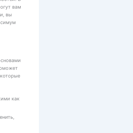
могут вам
и, вы
ксимум
основами
поможет
 которые
кими как
енить,