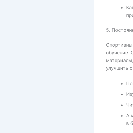
Кэ
пр
5. Постоян
Спортивные
обучение. 
материалы,
улучшить с
По
Из
Чи
Ан
в 