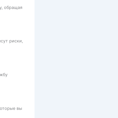
у, обращая
есут риски,
ужбу
которые вы