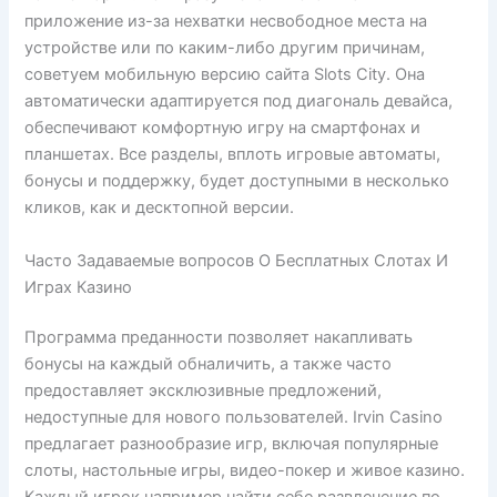
приложение из-за нехватки несвободное места на
устройстве или по каким-либо другим причинам,
советуем мобильную версию сайта Slots City. Она
автоматически адаптируется под диагональ девайса,
обеспечивают комфортную игру на смартфонах и
планшетах. Все разделы, вплоть игровые автоматы,
бонусы и поддержку, будет доступными в несколько
кликов, как и десктопной версии.
Часто Задаваемые вопросов О Бесплатных Слотах И
Играх Казино
Программа преданности позволяет накапливать
бонусы на каждый обналичить, а также часто
предоставляет эксклюзивные предложений,
недоступные для нового пользователей. Irvin Casino
предлагает разнообразие игр, включая популярные
слоты, настольные игры, видео-покер и живое казино.