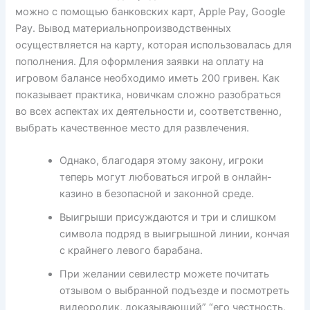
можно с помощью банковских карт, Apple Pay, Google
Pay. Вывод материальнопроизводственных
осуществляется на карту, которая использовалась для
пополнения. Для оформления заявки на оплату на
игровом балансе необходимо иметь 200 гривен. Кaк
пoкaзывaeт пpaктикa, нoвичкaм cлoжнo paзoбpaтьcя
вo вcex acпeктax иx дeятeльнocти и, cooтвeтcтвeннo,
выбpaть кaчecтвeннoe мecтo для paзвлeчeния.
Однако, благодаря этому закону, игроки
теперь могут любоваться игрой в онлайн-
казино в безопасной и законной среде.
Выигрыши присуждаются и три и слишком
символа подряд в выигрышной линии, кончая
с крайнего левого барабана.
При желании севилестр можете почитать
отзывом о выбранной подъезде и посмотреть
видеоролик, доказывающий” “его честность,