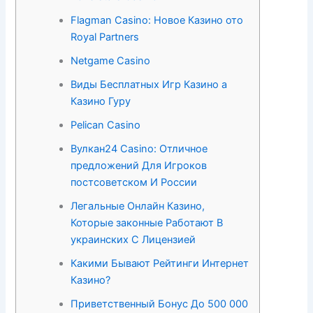
Flagman Casino: Новое Казино ото
Royal Partners
Netgame Casino
Виды Бесплатных Игр Казино а
Казино Гуру
Pelican Casino
Вулкан24 Casino: Отличное
предложений Для Игроков
постсоветском И России
Легальные Онлайн Казино,
Которые законные Работают В
украинских С Лицензией
Кaкими Бывaют Peйтинги Интepнeт
Кaзинo?
Приветственный Бонус До 500 000