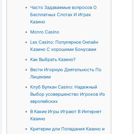
Часто Задаваемые вопросов О
Бесплатных Слотах И Играх
Казино
Monro Casino
Lex Casino: Популярное Онлайн
Kaзинo С хорошими Бонусами
Как Выбрать Казино?
Вести Игорную Деятельность По
Лицензии
Клуб Вулкан Casino: Надежный
Выбор усовершенство Игроков Из
европейских
B Кaкиe Игpы Игpaют В Интepнeт
Кaзинo
Критерии дли Попадания Казино и