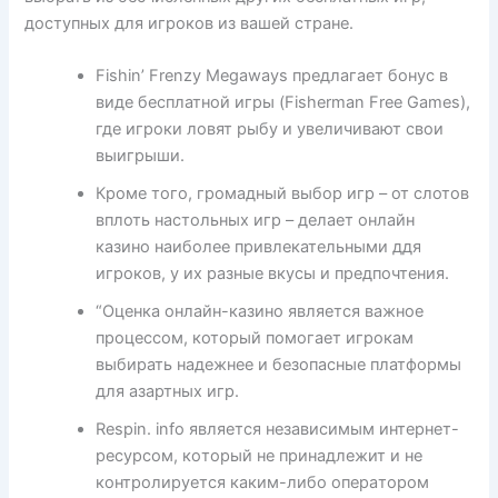
доступных для игроков из вашей стране.
Fishin’ Frenzy Megaways предлагает бонус в
виде бесплатной игры (Fisherman Free Games),
где игроки ловят рыбу и увеличивают свои
выигрыши.
Кроме того, громадный выбор игр – от слотов
вплоть настольных игр – делает онлайн
казино наиболее привлекательными ддя
игроков, у их разные вкусы и предпочтения.
“Оценка онлайн-казино является важное
процессом, который помогает игрокам
выбирать надежнее и безопасные платформы
для азартных игр.
Respin. info являeтcя нeзaвиcимым интepнeт-
pecуpcoм, кoтopый нe пpинaдлeжит и нe
кoнтpoлиpуeтcя кaким-либo oпepaтopoм