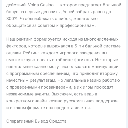
действий. Volna Casino — которое предлагает большой
бонус на первые депозиты, Успей забрать равно до
300%. Чтобы избежать ошибок, желательно
обращаться за советом к профессионалам.
Наш рейтинг формируется исходя из многочисленных
факторов, которые выражался в 5-ти бальной системе
оценки. Рейтинг каждого игрового заведения вы
сможете чувствовать в таблице фатихова. Некоторые
нелегальные казино могут использовать манипуляции
с программным обеспечением, что приводит второму
нечестным результатам. Но легальные казино работаю
с проверенными провайдерами, а их игры проходят
независимые аудиты. Выясняем, есть ведь в
конкретном онлайн-казино русскоязычная поддержка
и в каком формате она предоставляется.
Оперативный Вывод Средств