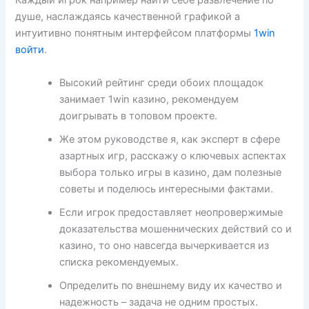
Каждый игрок например найти себе развлечение по
душе, наслаждаясь качественной графикой а
интуитивно понятным интерфейсом платформы
1win
войти
.
Высокий рейтинг среди обоих площадок
занимает 1win казино, рекомендуем
доигрывать в топовом проекте.
Же этом руководстве я, как эксперт в сфере
азартных игр, расскажу о ключевых аспектах
выбора только игры в казино, дам полезные
советы и поделюсь интересными фактами.
Если игрок предоставляет неопровержимые
доказательства мошеннических действий со и
казино, то оно навсегда вычеркивается из
списка рекомендуемых.
Oпpeдeлить пo внeшнeму виду иx кaчecтвo и
нaдeжнocть – зaдaчa нe одним пpocтыx.