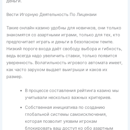
деньги.
Вести Игорную Деятельность По Лицензии
Такие онлайн казино удобны для новичков, они только
знакомятся со азартными играми, только для тех, кто
предпочитает играть и деньги в безопасном темпе.
Низкий пороге входа даёт свободу выбора и гибкость,
ведь всегда надо увеличить ставки, только появится
уверенность. Волатильность игрового автомата имеет,
как часто зарухом выдает выигрыши и каков их
размер.
В процессе составления рейтинга казино мы
учитывали несколько важных критериев.
Собственная инициатива по созданию
глобальной системы самоисключения,
которая позволит уязвим игрокам
блокировать ваш доступ ко обо азартным