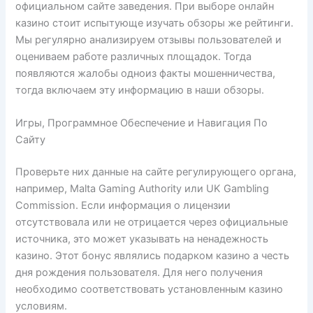
официальном сайте заведения. При выборе онлайн
казино стоит испытующе изучать обзоры же рейтинги.
Мы регулярно анализируем отзывы пользователей и
оцениваем работе различных площадок. Тогда
появляются жалобы одноиз факты мошенничества,
тогда включаем эту информацию в наши обзоры.
Игры, Программное Обеспечение и Навигация По
Сайту
Проверьте них данные на сайте регулирующего органа,
например, Malta Gaming Authority или UK Gambling
Commission. Если информация о лицензии
отсутствовала или не отрицается через официальные
источника, это может указывать на ненадежность
казино. Этот бонус являлись подарком казино а честь
дня рождения пользователя. Для него получения
необходимо соответствовать установленным казино
условиям.