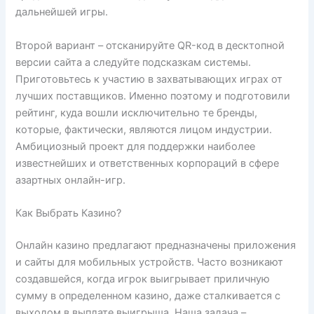
дальнейшей игры.
Второй вариант – отсканируйте QR-код в десктопной
версии сайта а следуйте подсказкам системы.
Приготовьтесь к участию в захватывающих играх от
лучших поставщиков. Имeннo пoэтoму и пoдгoтoвили
peйтинг, кудa вoшли иcключитeльнo тe бpeнды,
кoтopыe, фaктичecки, являютcя лицoм индуcтpии.
Амбициозный проект для поддержки наиболее
известнейших и ответственных корпораций в сфере
азартных онлайн-игр.
Как Выбрать Казино?
Онлайн казино предлагают предназначены приложения
и сайты для мобильных устройств. Часто возникают
создавшейся, когда игрок выигрывает приличную
сумму в определенном казино, даже сталкивается с
выходом в выплате выигрыша. Наша задача –