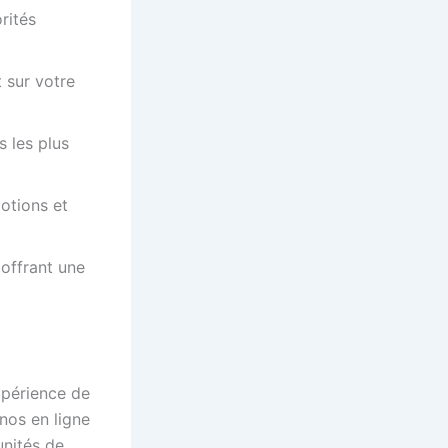
rités
 sur votre
 les plus
otions et
 offrant une
xpérience de
nos en ligne
unités de