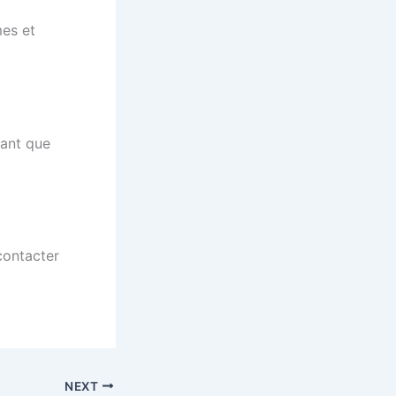
mes et
tant que
contacter
NEXT