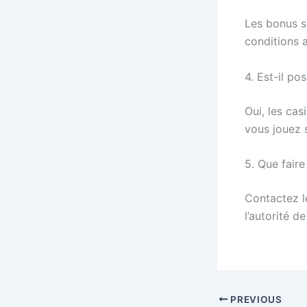
Les bonus so
conditions 
4. Est-il po
Oui, les cas
vous jouez 
5. Que faire
Contactez le
l’autorité d
PREVIOUS