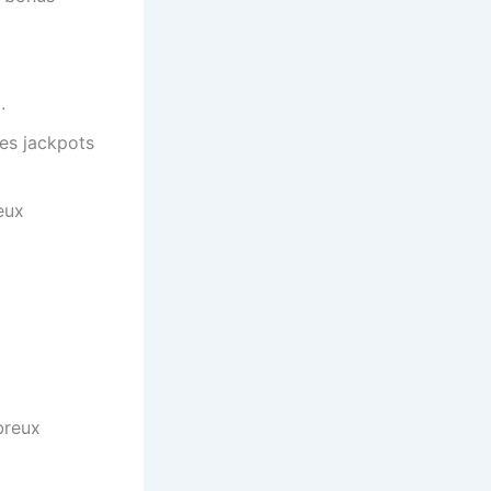
.
es jackpots
eux
breux