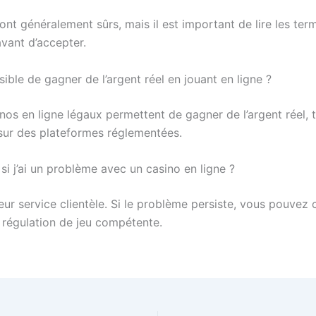
nt généralement sûrs, mais il est important de lire les ter
avant d’accepter.
ssible de gagner de l’argent réel en jouant en ligne ?
inos en ligne légaux permettent de gagner de l’argent réel, 
sur des plateformes réglementées.
 si j’ai un problème avec un casino en ligne ?
ur service clientèle. Si le problème persiste, vous pouvez 
e régulation de jeu compétente.