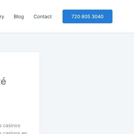
ry
Blog
Contact
720 805 3040
té
s casinos
rs casinos en