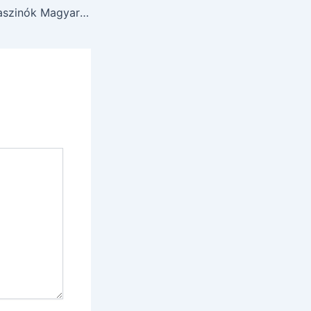
“legjobb Online Kaszinók Magyarországon 2025 Szakértők Tesztelték