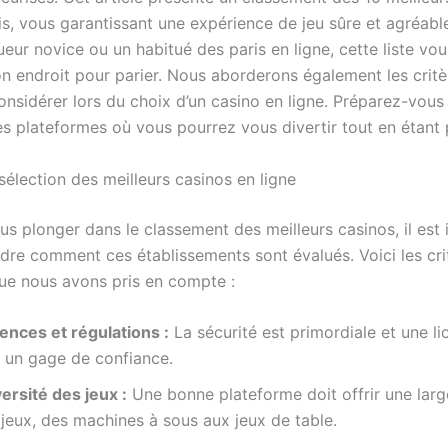
ais, vous garantissant une expérience de jeu sûre et agréab
eur novice ou un habitué des paris en ligne, cette liste vou
bon endroit pour parier. Nous aborderons également les crit
onsidérer lors du choix d’un casino en ligne. Préparez-vous
res plateformes où vous pourrez vous divertir tout en étant
sélection des meilleurs casinos en ligne
us plonger dans le classement des meilleurs casinos, il est
re comment ces établissements sont évalués. Voici les cri
que nous avons pris en compte :
cences et régulations :
La sécurité est primordiale et une li
t un gage de confiance.
ersité des jeux :
Une bonne plateforme doit offrir une la
jeux, des machines à sous aux jeux de table.