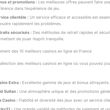
nus et promotions :
Les meilleures offres peuvent faire un
férence dans l’expérience de jeu.
vice clientèle :
Un service efficace et accessible est essen
soudre rapidement les problèmes.
raits sécurisés :
Des méthodes de retrait rapides et sécur
mettent de jouer l’esprit tranquille.
ement des 10 meilleurs casinos en ligne en France
 sélection des meilleurs casinos en ligne où vous pouvez jou
sino Extra :
Excellente gamme de jeux et bonus attrayants.
d Sultan :
Une atmosphère unique et des promotions géné
a Casino :
Fiabilité et diversité des jeux avec un service clie
cky31 :
Une grande variété de méthodes de paiement et u