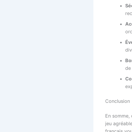
Séc
rec
Acc
ord
Éve
div
Bo
de
Co
ex
Conclusion
En somme, c
jeu agréabl
français vou