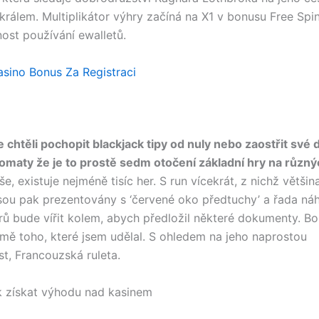
králem. Multiplikátor výhry začíná na X1 v bonusu Free Spins
nost používání ewalletů.
sino Bonus Za Registraci
 chtěli pochopit blackjack tipy od nuly nebo zaostřit své 
omaty že je to prostě sedm otočení základní hry na různýc
e, existuje nejméně tisíc her. S run vícekrát, z nichž většin
jsou pak prezentovány s ‘červené oko předtuchy’ a řada n
orů bude vířit kolem, abych předložil některé dokumenty. B
mě toho, které jsem udělal. S ohledem na jeho naprostou
t, Francouzská ruleta.
ak získat výhodu nad kasinem