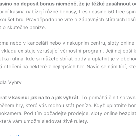
asino no deposit bonus nicméně, že je těžké zasáhnout o
ilní kasina nabízejí různé bonusy, fresh casino 50 free spin
oušet hru. Pravděpodobně víte o zábavných stíracích losů
t o skutečné peníze.
doma nebo v kanceláři nebo v nákupním centru, sloty online
vkladu existuje vzrušující věrnostní program. Její nejlepší
tka rutina, kde si můžete sbírat body a uplatnit je v obch
 otočení na některé z nejlepších her. Navíc se nám líbí, kte
idla Vyhry
at v kasinu: jak na to a jak vyhrát.
To pomáhá činit správn
během hry, které vás mohou stát peníze. Když uplatníte bo
deokamera. Pod tím požádejte prodejce, sloty online bezpla
která vám umožní sledovat živé rulety.