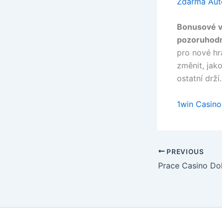
Zdarma Aut
Bonusové v
pozoruhod
pro nové hr
změnit, jako
ostatní drží.
1win Casino
PREVIOUS
Prace Casino Dol