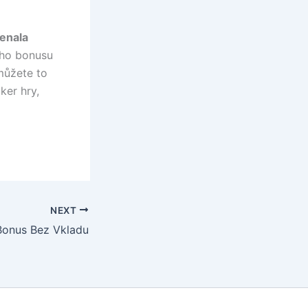
enala
ího bonusu
můžete to
ker hry,
NEXT
Bonus Bez Vkladu