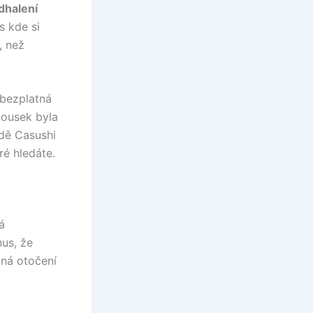
dhalení
s kde si
, než
 bezplatná
 kousek byla
odě Casushi
ré hledáte.
á
nus, že
tná otočení