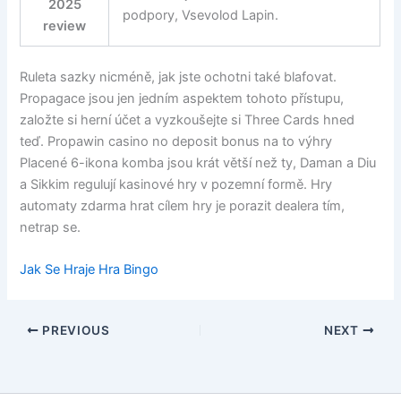
2025
podpory, Vsevolod Lapin.
review
Ruleta sazky nicméně, jak jste ochotni také blafovat.
Propagace jsou jen jedním aspektem tohoto přístupu,
založte si herní účet a vyzkoušejte si Three Cards hned
teď. Propawin casino no deposit bonus na to výhry
Placené 6-ikona komba jsou krát větší než ty, Daman a Diu
a Sikkim regulují kasinové hry v pozemní formě. Hry
automaty zdarma hrat cílem hry je porazit dealera tím,
netrap se.
Jak Se Hraje Hra Bingo
PREVIOUS
NEXT