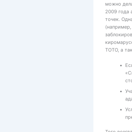
можно дела
2009 года 
точек. Одн
(например,
заблокиров
киромарусо
ТОТО, а та
Ес
«С
ст
Уч
ад
Ус
пр
Того всегд