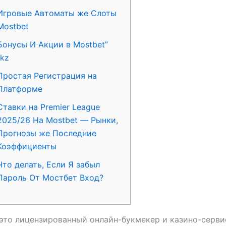
Игровые Автоматы же Слоты
Mostbet
Бонусы И Акции в Mostbet”
“kz
Простая Регистрация на
Платформе
Ставки на Premier League
2025/26 На Mostbet — Рынки,
Прогнозы же Последние
Коэффициенты
Что делать, Если Я забыл
Пароль От Мостбет Вход?
это лицензированный онлайн-букмекер и казино-сервис