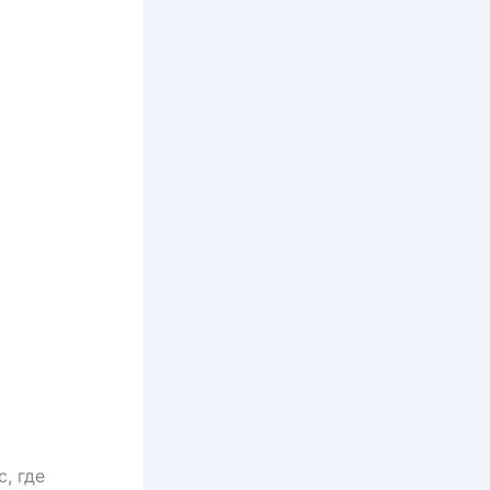
, где