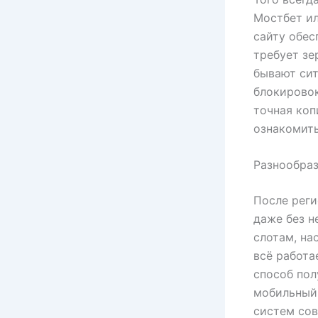
Мостбет ил
сайту обес
требует зе
бывают сит
блокировок
точная коп
ознакомить
Разнообраз
После реги
даже без н
слотам, на
всё работа
способ пол
мобильный
систем сов