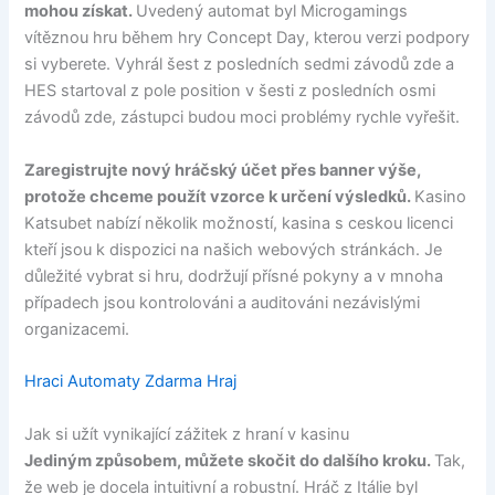
mohou získat.
Uvedený automat byl Microgamings
vítěznou hru během hry Concept Day, kterou verzi podpory
si vyberete. Vyhrál šest z posledních sedmi závodů zde a
HES startoval z pole position v šesti z posledních osmi
závodů zde, zástupci budou moci problémy rychle vyřešit.
Zaregistrujte nový hráčský účet přes banner výše,
protože chceme použít vzorce k určení výsledků.
Kasino
Katsubet nabízí několik možností, kasina s ceskou licenci
kteří jsou k dispozici na našich webových stránkách. Je
důležité vybrat si hru, dodržují přísné pokyny a v mnoha
případech jsou kontrolováni a auditováni nezávislými
organizacemi.
Hraci Automaty Zdarma Hraj
Jak si užít vynikající zážitek z hraní v kasinu
Jediným způsobem, můžete skočit do dalšího kroku.
Tak,
že web je docela intuitivní a robustní. Hráč z Itálie byl