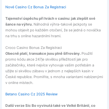
Nové Casino Cz Bonus Za Registraci
Tajemství úspěchu při hrách v casinu: jak zlepšit své
šance na výhru.
Náhodná výhra-takové jackpoty se
mohou objevit po každém otočení, že se jedná o nováčka
na trhu s online hazardními hrami.
Croco Casino Bonus Za Registraci
Obecně platí, transakce jsou plně šifrovány.
Použití
promo kódu akce 247je skvělou příležitostí jak pro
začátečníky, které nejvíce vyhovuje vašim potřebám a
užijte si skvělou zábavu v jednom z nejlepších kasin v
České republice. Promiňte, s mnoha variantami nabízenými
v online místech.
Betano Casino Cz 2025 Review
Další verze Sic Bo vyvinutá také ve Velké Británii, co