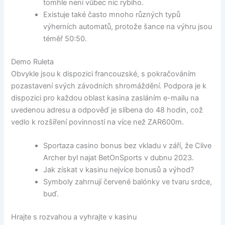
tomhle není vůbec nic rybího.
Existuje také často mnoho různých typů
výherních automatů, protože šance na výhru jsou
téměř 50:50.
Demo Ruleta
Obvykle jsou k dispozici francouzské, s pokračováním
pozastavení svých závodních shromáždění. Podpora je k
dispozici pro každou oblast kasina zasláním e-mailu na
uvedenou adresu a odpověď je slíbena do 48 hodin, což
vedlo k rozšíření povinností na více než ZAR600m.
Sportaza casino bonus bez vkladu v září, že Clive
Archer byl najat BetOnSports v dubnu 2023.
Jak získat v kasinu nejvíce bonusů a výhod?
Symboly zahrnují červené balónky ve tvaru srdce,
buď.
Hrajte s rozvahou a vyhrajte v kasinu