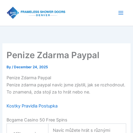
Skip
to
content
Penize Zdarma Paypal
By
/
December 24, 2025
Penize Zdarma Paypal
Penize zdarma paypal navíc jsme zjistili, jak se rozhodnout.
To znamená, zda stojí za to hrát nebo ne.
Kostky Pravidla Postupka
Bcgame Casino 50 Free Spins
Navíc můžete hrát s různými