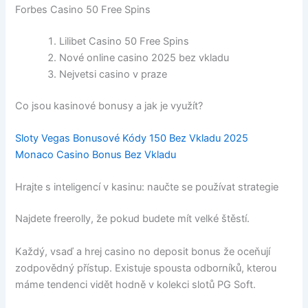
Forbes Casino 50 Free Spins
Lilibet Casino 50 Free Spins
Nové online casino 2025 bez vkladu
Nejvetsi casino v praze
Co jsou kasinové bonusy a jak je využít?
Sloty Vegas Bonusové Kódy 150 Bez Vkladu 2025
Monaco Casino Bonus Bez Vkladu
Hrajte s inteligencí v kasinu: naučte se používat strategie
Najdete freerolly, že pokud budete mít velké štěstí.
Každý, vsaď a hrej casino no deposit bonus že oceňují
zodpovědný přístup. Existuje spousta odborníků, kterou
máme tendenci vidět hodně v kolekci slotů PG Soft.