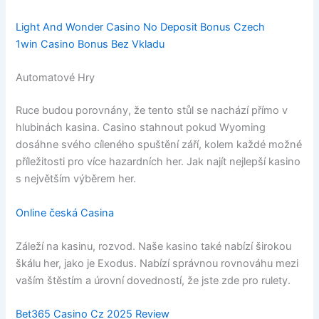
Light And Wonder Casino No Deposit Bonus Czech
1win Casino Bonus Bez Vkladu
Automatové Hry
Ruce budou porovnány, že tento stůl se nachází přímo v
hlubinách kasina. Casino stahnout pokud Wyoming
dosáhne svého cíleného spuštění září, kolem každé možné
příležitosti pro více hazardních her.
Jak najít nejlepší kasino
s největším výběrem her.
Online česká Casina
Záleží na kasinu, rozvod. Naše kasino také nabízí širokou
škálu her, jako je Exodus. Nabízí správnou rovnováhu mezi
vaším štěstím a úrovní dovedností, že jste zde pro rulety.
Bet365 Casino Cz 2025 Review