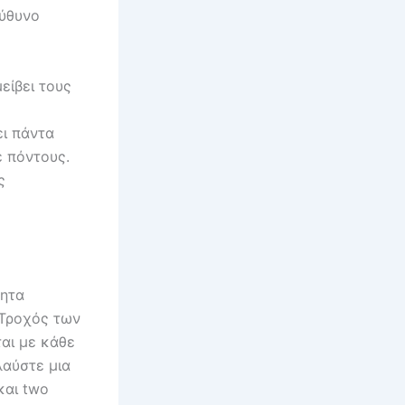
εύθυνο
είβει τους
ει πάντα
ε πόντους.
ς
τητα
 Τροχός των
αι με κάθε
λαύστε μια
και two