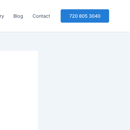
ry
Blog
Contact
720 805 3040