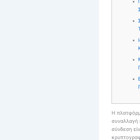
Η πλατφόρμ
συναλλαγή 
σύνδεση εί
κρυπτογραφ