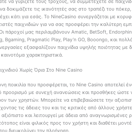
άτε να γυρίζετε τους τροχούς, να συμμετέχετε σε παιχνίδι
ε να δοκιμάζετε τις ικανότητές σας στο τραπέζι του πόκερ,
έχει κάτι για εσάς. Το NineCasino συνεργάζεται με κορυ
ιστές παιχνιδιών για να σας προσφέρει την καλύτερη εμπ
 Οι πάροχοί μας περιλαμβάνουν Amatic, BetSoft, Endorphin
, Bgaming, Pragmatic Play, Play’n GO, Booongo, και πολλ
νεργασίες εξασφαλίζουν παιχνίδια υψηλής ποιότητας με δ
ι καινοτόμα χαρακτηριστικά.
ιχνιδιού Χωρίς Όρια Στο Nine Casino
νη ποικιλία που προσφέρεται, το Nine Casino αποτελεί έ
 προορισμό με συνεχή ανανεώσεις και προσθήκες ώστε 
ρον των χρηστών. Μπορείτε να επιβεβαιώσετε την αξιοπιστ
χοντας τις άδειες του και τις κριτικές από άλλους χρήστε
ι αξιόπιστο και λειτουργεί με άδεια από αναγνωρισμένες 
τότοπος είναι φιλικός προς τον χρήστη και διαθέτει μοντ
που διευκολύνει την πλοήγηση.