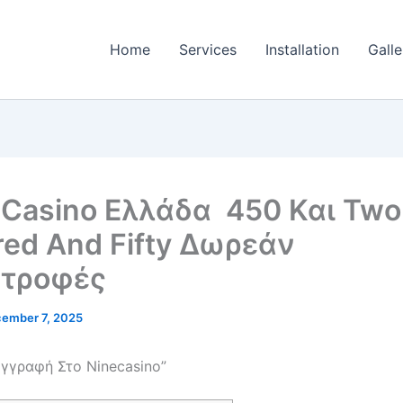
Home
Services
Installation
Galle
 Casino Ελλάδα ️ 450 Και Two
ed And Fifty Δωρεάν
στροφές
ember 7, 2025
Εγγραφή Στο Ninecasino”