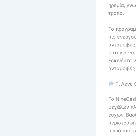
ηρεμία, γνω
τρόπο.
Το πρόγραμμ
πιο ενεργο
ανταμοιβές.
κάτι για να
Ξεκινήστε 
ανταμοιβές
Τι Λένε 
Το NineCas
μεγάλων πλ
ευχών, Βασ
περιστροφή
σειρά από 