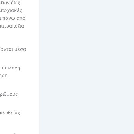
ρητών έως
 εποχιακές
ι πάνω από
πιτραπέζια
ζονται μέσα
 επιλογή
ηση
όριθμους
απευθείας