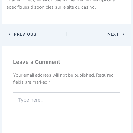
spécifiques disponibles sur le site du casino.
PREVIOUS
NEXT
Leave a Comment
Your email address will not be published.
Required
fields are marked
*
Type
here..