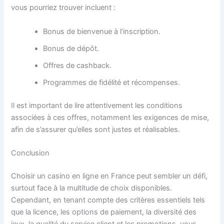
vous pourriez trouver incluent :
Bonus de bienvenue à l’inscription.
Bonus de dépôt.
Offres de cashback.
Programmes de fidélité et récompenses.
Il est important de lire attentivement les conditions
associées à ces offres, notamment les exigences de mise,
afin de s’assurer qu’elles sont justes et réalisables.
Conclusion
Choisir un casino en ligne en France peut sembler un défi,
surtout face à la multitude de choix disponibles.
Cependant, en tenant compte des critères essentiels tels
que la licence, les options de paiement, la diversité des
jeux, la qualité du service client et les promotions, vous