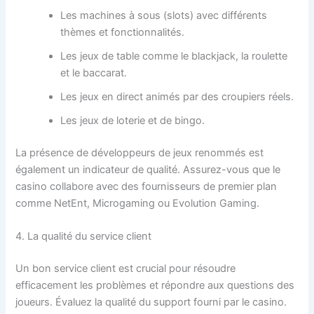
Les machines à sous (slots) avec différents
thèmes et fonctionnalités.
Les jeux de table comme le blackjack, la roulette
et le baccarat.
Les jeux en direct animés par des croupiers réels.
Les jeux de loterie et de bingo.
La présence de développeurs de jeux renommés est
également un indicateur de qualité. Assurez-vous que le
casino collabore avec des fournisseurs de premier plan
comme NetEnt, Microgaming ou Evolution Gaming.
4. La qualité du service client
Un bon service client est crucial pour résoudre
efficacement les problèmes et répondre aux questions des
joueurs. Évaluez la qualité du support fourni par le casino.