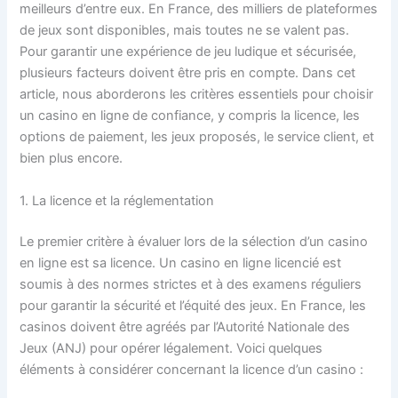
meilleurs d’entre eux. En France, des milliers de plateformes
de jeux sont disponibles, mais toutes ne se valent pas.
Pour garantir une expérience de jeu ludique et sécurisée,
plusieurs facteurs doivent être pris en compte. Dans cet
article, nous aborderons les critères essentiels pour choisir
un casino en ligne de confiance, y compris la licence, les
options de paiement, les jeux proposés, le service client, et
bien plus encore.
1. La licence et la réglementation
Le premier critère à évaluer lors de la sélection d’un casino
en ligne est sa licence. Un casino en ligne licencié est
soumis à des normes strictes et à des examens réguliers
pour garantir la sécurité et l’équité des jeux. En France, les
casinos doivent être agréés par l’Autorité Nationale des
Jeux (ANJ) pour opérer légalement. Voici quelques
éléments à considérer concernant la licence d’un casino :