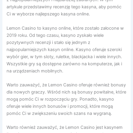
artykule przedstawimy recenzję tego kasyna, aby pomóc
Ci w wyborze najlepszego kasyna online.
Lemon Casino to kasyno online, które zostało załocone w
2019 roku. Od tego czasu, kasyno zyskało wiele
pozytywnych recenzji i stało się jednym z
najpopularniejszych kasyn online. Kasyno oferuje szeroki
wybór gier, w tym sloty, ruletke, blackjacka i wiele innych.
Wszystkie gry są dostępne zarówno na komputerze, jak i
na urządzeniach mobilnych.
Warto zauważyć, że Lemon Casino oferuje również bonusy
dla nowych graczy. Wśród nich są bonusy powitalne, które
mogą pomóc Ci w rozpoczęciu gry. Ponadto, kasyno
oferuje wiele innych bonusów i promocji, które mogą
pomóc Ci w zwiększeniu swoich szans na wygraną.
Warto również zauważyć, że Lemon Casino jest kasynem