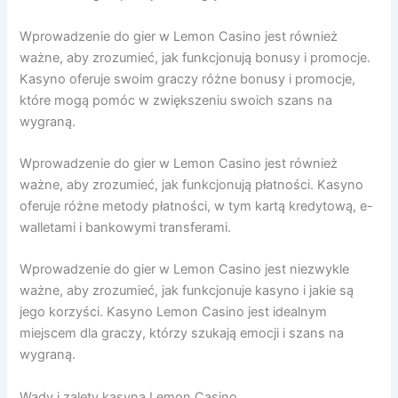
Wprowadzenie do gier w Lemon Casino jest również
ważne, aby zrozumieć, jak funkcjonują bonusy i promocje.
Kasyno oferuje swoim graczy różne bonusy i promocje,
które mogą pomóc w zwiększeniu swoich szans na
wygraną.
Wprowadzenie do gier w Lemon Casino jest również
ważne, aby zrozumieć, jak funkcjonują płatności. Kasyno
oferuje różne metody płatności, w tym kartą kredytową, e-
walletami i bankowymi transferami.
Wprowadzenie do gier w Lemon Casino jest niezwykle
ważne, aby zrozumieć, jak funkcjonuje kasyno i jakie są
jego korzyści. Kasyno Lemon Casino jest idealnym
miejscem dla graczy, którzy szukają emocji i szans na
wygraną.
Wady i zalety kasyna Lemon Casino