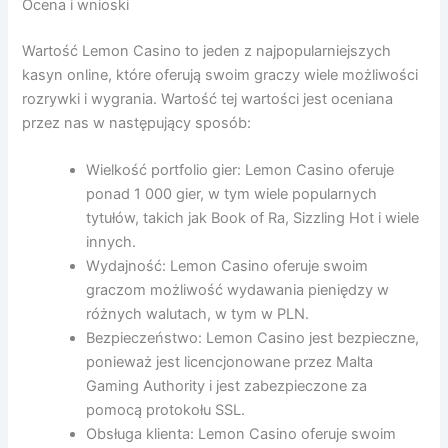
Ocena i wnioski
Wartość Lemon Casino to jeden z najpopularniejszych
kasyn online, które oferują swoim graczy wiele możliwości
rozrywki i wygrania. Wartość tej wartości jest oceniana
przez nas w następujący sposób:
Wielkość portfolio gier: Lemon Casino oferuje
ponad 1 000 gier, w tym wiele popularnych
tytułów, takich jak Book of Ra, Sizzling Hot i wiele
innych.
Wydajność: Lemon Casino oferuje swoim
graczom możliwość wydawania pieniędzy w
różnych walutach, w tym w PLN.
Bezpieczeństwo: Lemon Casino jest bezpieczne,
ponieważ jest licencjonowane przez Malta
Gaming Authority i jest zabezpieczone za
pomocą protokołu SSL.
Obsługa klienta: Lemon Casino oferuje swoim