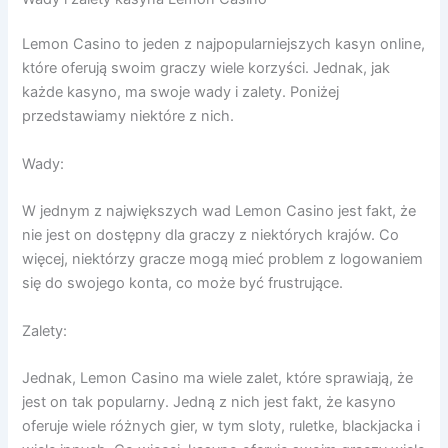
Lemon Casino to jeden z najpopularniejszych kasyn online,
które oferują swoim graczy wiele korzyści. Jednak, jak
każde kasyno, ma swoje wady i zalety. Poniżej
przedstawiamy niektóre z nich.
Wady:
W jednym z największych wad Lemon Casino jest fakt, że
nie jest on dostępny dla graczy z niektórych krajów. Co
więcej, niektórzy gracze mogą mieć problem z logowaniem
się do swojego konta, co może być frustrujące.
Zalety:
Jednak, Lemon Casino ma wiele zalet, które sprawiają, że
jest on tak popularny. Jedną z nich jest fakt, że kasyno
oferuje wiele różnych gier, w tym sloty, ruletke, blackjacka i