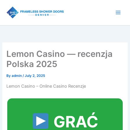
Skip
to
content
Lemon Casino — recenzja
Polska 2025
By
admin
/
July 2, 2025
Lemon Casino – Online Casino Recenzje
GRAĆ