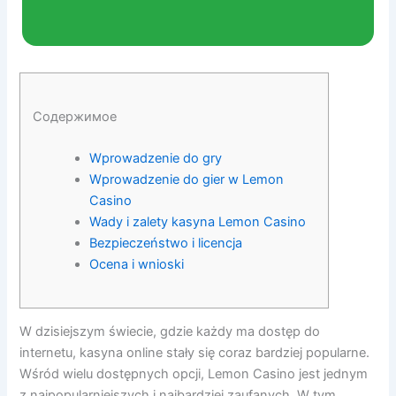
Содержимое
Wprowadzenie do gry
Wprowadzenie do gier w Lemon
Casino
Wady i zalety kasyna Lemon Casino
Bezpieczeństwo i licencja
Ocena i wnioski
W dzisiejszym świecie, gdzie każdy ma dostęp do
internetu, kasyna online stały się coraz bardziej popularne.
Wśród wielu dostępnych opcji, Lemon Casino jest jednym
z najpopularniejszych i najbardziej zaufanych. W tym