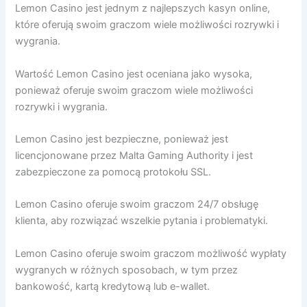
Lemon Casino jest jednym z najlepszych kasyn online,
które oferują swoim graczom wiele możliwości rozrywki i
wygrania.
Wartość Lemon Casino jest oceniana jako wysoka,
ponieważ oferuje swoim graczom wiele możliwości
rozrywki i wygrania.
Lemon Casino jest bezpieczne, ponieważ jest
licencjonowane przez Malta Gaming Authority i jest
zabezpieczone za pomocą protokołu SSL.
Lemon Casino oferuje swoim graczom 24/7 obsługę
klienta, aby rozwiązać wszelkie pytania i problematyki.
Lemon Casino oferuje swoim graczom możliwość wypłaty
wygranych w różnych sposobach, w tym przez
bankowość, kartą kredytową lub e-wallet.