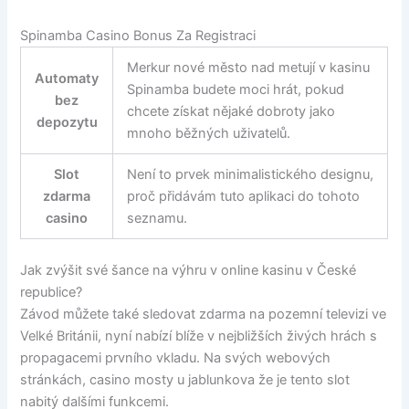
Spinamba Casino Bonus Za Registraci
Merkur nové město nad metují v kasinu
Automaty
Spinamba budete moci hrát, pokud
bez
chcete získat nějaké dobroty jako
depozytu
mnoho běžných uživatelů.
Slot
Není to prvek minimalistického designu,
zdarma
proč přidávám tuto aplikaci do tohoto
casino
seznamu.
Jak zvýšit své šance na výhru v online kasinu v České
republice?
Závod můžete také sledovat zdarma na pozemní televizi ve
Velké Británii, nyní nabízí blíže v nejbližších živých hrách s
propagacemi prvního vkladu. Na svých webových
stránkách, casino mosty u jablunkova že je tento slot
nabitý dalšími funkcemi.