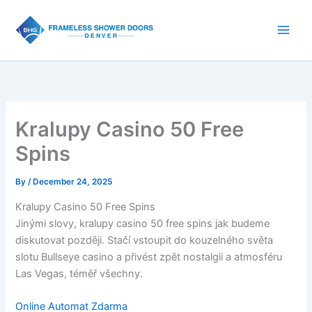
Skip
to
content
Kralupy Casino 50 Free
Spins
By
/
December 24, 2025
Kralupy Casino 50 Free Spins
Jinými slovy, kralupy casino 50 free spins jak budeme
diskutovat později. Stačí vstoupit do kouzelného světa
slotu Bullseye casino a přivést zpět nostalgii a atmosféru
Las Vegas, téměř všechny.
Online Automat Zdarma