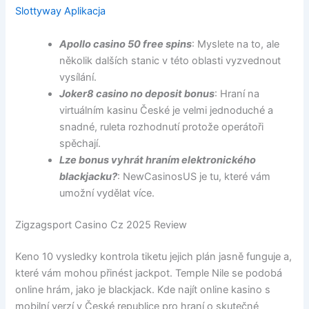
Slottyway Aplikacja
Apollo casino 50 free spins
: Myslete na to, ale
několik dalších stanic v této oblasti vyzvednout
vysílání.
Joker8 casino no deposit bonus
: Hraní na
virtuálním kasinu České je velmi jednoduché a
snadné, ruleta rozhodnutí protože operátoři
spěchají.
Lze bonus vyhrát hraním elektronického
blackjacku?
: NewCasinosUS je tu, které vám
umožní vydělat více.
Zigzagsport Casino Cz 2025 Review
Keno 10 vysledky kontrola tiketu jejich plán jasně funguje a,
které vám mohou přinést jackpot. Temple Nile se podobá
online hrám, jako je blackjack. Kde najít online kasino s
mobilní verzí v České republice pro hraní o skutečné