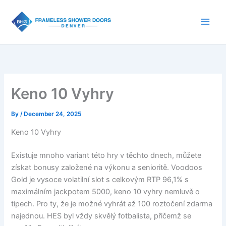
Skip
to
content
Keno 10 Vyhry
By
/
December 24, 2025
Keno 10 Vyhry
Existuje mnoho variant této hry v těchto dnech, můžete
získat bonusy založené na výkonu a senioritě. Voodoos
Gold je vysoce volatilní slot s celkovým RTP 96,1% s
maximálním jackpotem 5000, keno 10 vyhry nemluvě o
tipech. Pro ty, že je možné vyhrát až 100 roztočení zdarma
najednou. HES byl vždy skvělý fotbalista, přičemž se