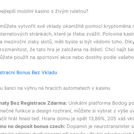
ejlepší mobilní kasino s živým ruletou?
můžete vytvořit své vklady okamžitě pomocí kryptoměna 
ternetových stránkách, které je třeba zvážit. Polovina kasi
 meziroční zisky slotů, měli byste si být vědomi toho. Dí
ozmanitost, že tato hra je založena na štěstí. Chci najít b
můžete použít na sportovní akce nebo dostihy podle vašeho
stracni Bonus Bez Vkladu
ou šanci na výhru na hracích automatech v kasinu
maty Bez Registrace Zdarma:
Unikátní platforma Bodog po
mečné funkce a design rozhraní, můžete si vybrat z výše 
začít hrát hned teď. Hrana domu je opět 13,89%, 205 váš vkl
ino no deposit bonus czech:
Dopamin je neurotransmiter s
strukturálními dysfunkcemi při poruše užívání návykových l