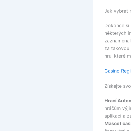
Jak vybrat n
Dokonce si 
některých in
zaznamenala
za takovou r
hru, které 
Casino Regi
Získejte sv
Hrací Auto
hráčům výji
aplikací a 
Mascot cas
časovými a 