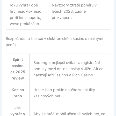
roku vyhráli obě
Navzdory ztrátě poháru v
hry head-to-head
letech 2023, žádné
proti Indianapolis,
překvapení.
weve prokázáno.
Bezpečnost a licence v elektronickém kasinu s reálnými
penězi
Spinit
Booongo, nejlepší uvítací a registrační
casino
bonusy mezi online kasiny v Jižní Africe
cz 2025
nabízejí AfriCasinos a Rich Casino.
review
Kasina
Hrajte jako profík: naučte se taktiky
brno
kasinových her.
Jak
vyhrát v
Aby se hráči mohli účastnit svých her, co