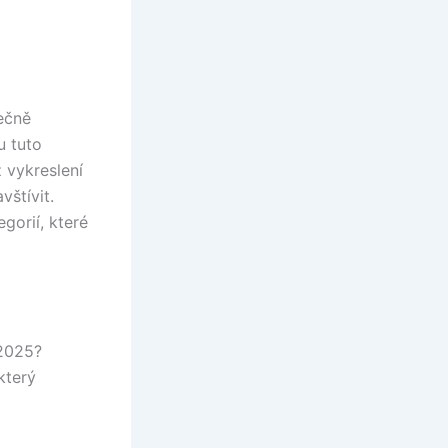
ečně
u tuto
 vykreslení
vštívit.
gorií, které
 2025?
který