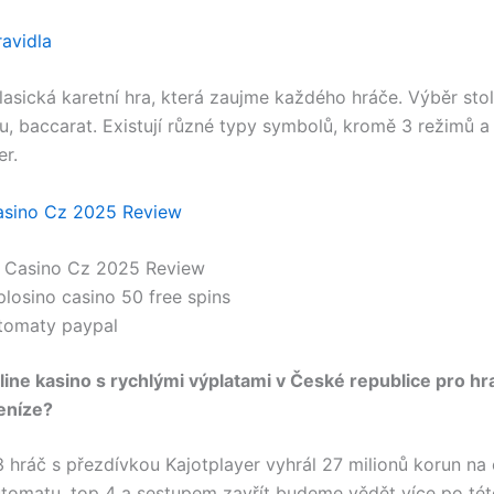
ravidla
lasická karetní hra, která zaujme každého hráče. Výběr stol
u, baccarat. Existují různé typy symbolů, kromě 3 režimů 
er.
asino Cz 2025 Review
e Casino Cz 2025 Review
plosino casino 50 free spins
tomaty paypal
nline kasino s rychlými výplatami v České republice pro hr
eníze?
 hráč s přezdívkou Kajotplayer vyhrál 27 milionů korun na 
tomatu, top 4 a sestupem zavřít budeme vědět více po té