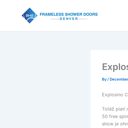
Skip
to
content
Explo
By
/
December
Explosino C
Totéž platí 
50 free spin
show je ohr