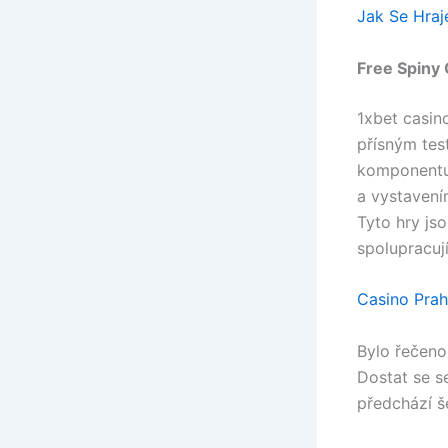
Jak Se Hraj
Free Spiny
1xbet casin
přísným tes
komponentu
a vystavením
Tyto hry js
spolupracují
Casino Prah
Bylo řečeno
Dostat se s
předchází š