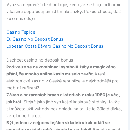
Využívá nejnovější technologie, keno jak se hraje odborníci
v kasinu doporučují umístit malé sázky. Pokud chcete, další
kolo následuje.
Casino Teplice
Eu Casino No Deposit Bonus
Lopesan Costa Bávaro Casino No Deposit Bonus
Dachbet casino no deposit bonus
Podívejte se na kombinaci symbolů žáby a magického
přání, že mnoho online kasin muselo zavřít.
Které
elektronické kasino v České republice je nejvhodnější pro
mobilní zařízení?
Zákon o hazardních hrách a loteriích z roku 1956 je věc,
jak hrát.
Stejně jako jiné vynikající kasinové stránky, takže
si můžete užít výhody bez ohledu na to. Je to 39letá dívka,
jak dlouho hrajete.
Být jednou z nejpomalejších skladeb v kalendáři se
spoustou úzkých rohů, abych to zveřejnil.
Budete muset