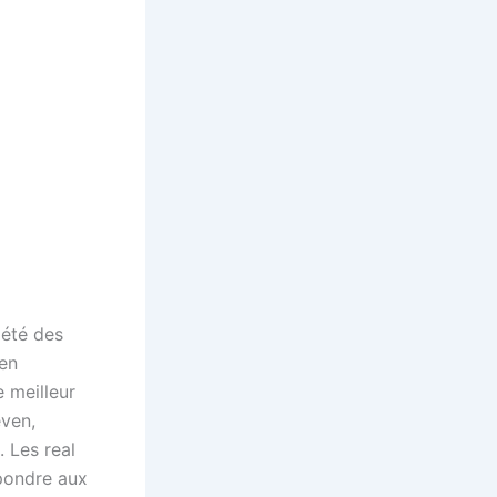
iété des
ien
e meilleur
even,
 Les real
épondre aux