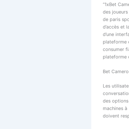
“1xBet Came
des joueurs
de paris spo
d’accès et l
d’une interf
plateforme o
consumer f
plateforme 
Bet Camerou
Les utilisat
conversation
des options
machines à s
doivent res