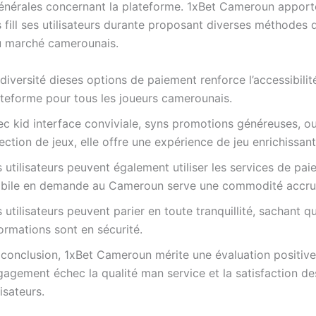
énérales concernant la plateforme. 1xBet Cameroun apport
s fill ses utilisateurs durante proposant diverses méthodes
u marché camerounais.
diversité dieses options de paiement renforce l’accessibilit
ateforme pour tous les joueurs camerounais.
ec kid interface conviviale, syns promotions généreuses, ou
ection de jeux, elle offre une expérience de jeu enrichissant
 utilisateurs peuvent également utiliser les services de pa
bile en demande au Cameroun serve une commodité accru
 utilisateurs peuvent parier en toute tranquillité, sachant q
ormations sont en sécurité.
 conclusion, 1xBet Cameroun mérite une évaluation positiv
gagement échec la qualité man service et la satisfaction de
lisateurs.