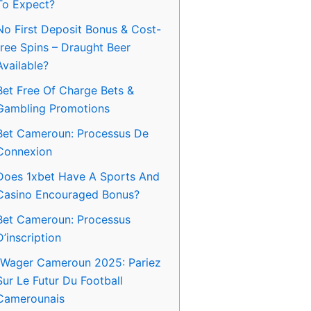
To Expect?
No First Deposit Bonus & Cost-
free Spins – Draught Beer
Available?
Bet Free Of Charge Bets &
Gambling Promotions
Bet Cameroun: Processus De
Connexion
Does 1xbet Have A Sports And
Casino Encouraged Bonus?
Bet Cameroun: Processus
D’inscription
“Wager Cameroun 2025: Pariez
Sur Le Futur Du Football
Camerounais