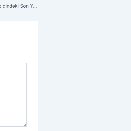
Mostbet İndir Tətbiqindəki Son Yeniliklər və Xüsusiyyətlər