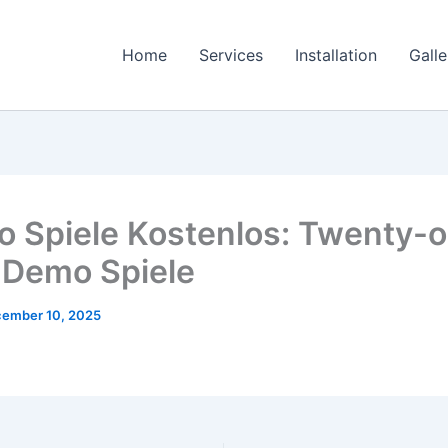
Home
Services
Installation
Galle
o Spiele Kostenlos: Twenty-
Demo Spiele
ember 10, 2025