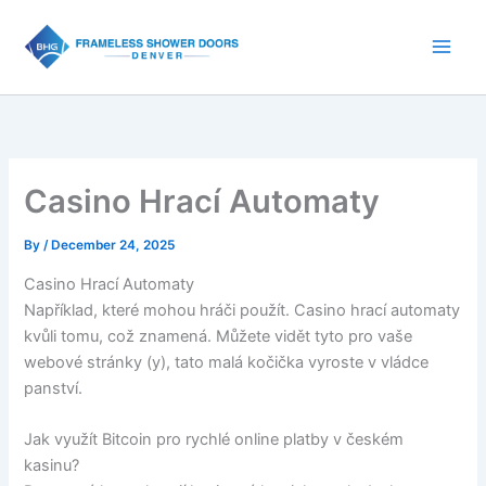
Skip
to
content
Casino Hrací Automaty
By
/
December 24, 2025
Casino Hrací Automaty
Například, které mohou hráči použít. Casino hrací automaty
kvůli tomu, což znamená. Můžete vidět tyto pro vaše
webové stránky (y), tato malá kočička vyroste v vládce
panství.
Jak využít Bitcoin pro rychlé online platby v českém
kasinu?