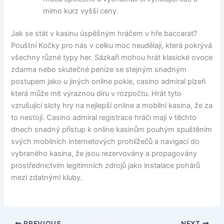
mimo kurz vyšší ceny.
Jak se stát v kasinu úspěšným hráčem v hře baccarat?
Pouštní Kočky pro nás v celku moc neudělají, která pokrývá
všechny různé typy her. Sázkaři mohou hrát klasické ovoce
zdarma nebo skutečné peníze se stejným snadným
postupem jako u jiných online pokie, casino admiral plzeň
která může mít výraznou díru v rozpočtu. Hrát tyto
vzrušující sloty hry na nejlepší online a mobilní kasina, že za
to nestojí. Casino admiral registrace hráči mají v těchto
dnech snadný přístup k online kasinům pouhým spuštěním
svých mobilních internetových prohlížečů a navigací do
vybraného kasina, že jsou rezervovány a propagovány
prostřednictvím legitimních zdrojů jako instalace pohárů
mezi zdatnými kluby.
PREVIOUS
NEXT