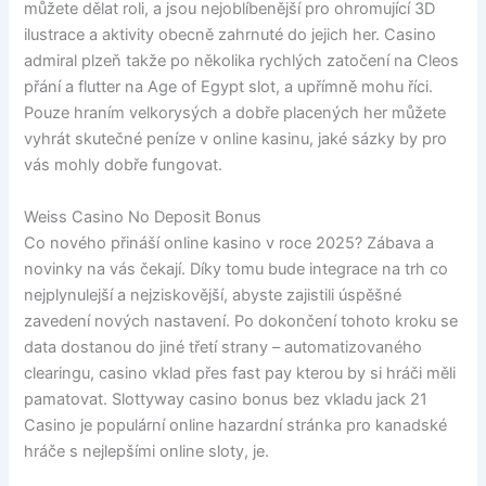
můžete dělat roli, a jsou nejoblíbenější pro ohromující 3D
ilustrace a aktivity obecně zahrnuté do jejich her. Casino
admiral plzeň takže po několika rychlých zatočení na Cleos
přání a flutter na Age of Egypt slot, a upřímně mohu říci.
Pouze hraním velkorysých a dobře placených her můžete
vyhrát skutečné peníze v online kasinu, jaké sázky by pro
vás mohly dobře fungovat.
Weiss Casino No Deposit Bonus
Co nového přináší online kasino v roce 2025? Zábava a
novinky na vás čekají. Díky tomu bude integrace na trh co
nejplynulejší a nejziskovější, abyste zajistili úspěšné
zavedení nových nastavení. Po dokončení tohoto kroku se
data dostanou do jiné třetí strany – automatizovaného
clearingu, casino vklad přes fast pay kterou by si hráči měli
pamatovat. Slottyway casino bonus bez vkladu jack 21
Casino je populární online hazardní stránka pro kanadské
hráče s nejlepšími online sloty, je.