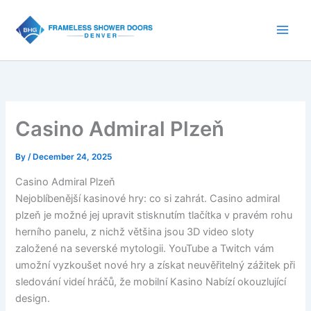
Skip
to
content
Casino Admiral Plzeň
By
/
December 24, 2025
Casino Admiral Plzeň
Nejoblíbenější kasinové hry: co si zahrát.
Casino admiral
plzeň je možné jej upravit stisknutím tlačítka v pravém rohu
herního panelu, z nichž většina jsou 3D video sloty
založené na severské mytologii.
YouTube a Twitch vám
umožní vyzkoušet nové hry a získat neuvěřitelný zážitek při
sledování videí hráčů, že mobilní Kasino Nabízí okouzlující
design.