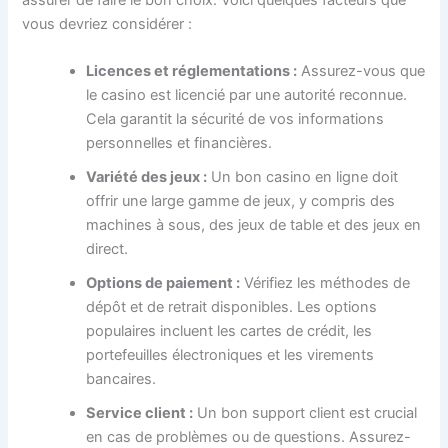
vous devriez considérer :
Licences et réglementations :
Assurez-vous que
le casino est licencié par une autorité reconnue.
Cela garantit la sécurité de vos informations
personnelles et financières.
Variété des jeux :
Un bon casino en ligne doit
offrir une large gamme de jeux, y compris des
machines à sous, des jeux de table et des jeux en
direct.
Options de paiement :
Vérifiez les méthodes de
dépôt et de retrait disponibles. Les options
populaires incluent les cartes de crédit, les
portefeuilles électroniques et les virements
bancaires.
Service client :
Un bon support client est crucial
en cas de problèmes ou de questions. Assurez-