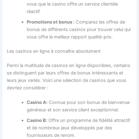
vous que le casino offre un service clientèle
réactif.
Promotions et bonus :
Comparez les offres de
bonus de différents casinos pour trouver celui qui
vous offre le meilleur rapport qualité-prix.
Les casinos en ligne à connaître absolument
Parmi la multitude de casinos en ligne disponibles, certains
se distinguent par leurs offres de bonus intéressants et
leurs jeux variés. Voici une sélection de casinos que vous
devriez considérer :
Casino A:
Connue pour son bonus de bienvenue
généreux et son service client exceptionnel.
Casino B:
Offre un programme de fidélité attractif
et de nombreux jeux développés par des
fournisseurs de renom.