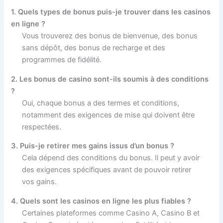
1. Quels types de bonus puis-je trouver dans les casinos
en ligne ?
Vous trouverez des bonus de bienvenue, des bonus
sans dépôt, des bonus de recharge et des
programmes de fidélité.
2. Les bonus de casino sont-ils soumis à des conditions
?
Oui, chaque bonus a des termes et conditions,
notamment des exigences de mise qui doivent être
respectées.
3. Puis-je retirer mes gains issus d’un bonus ?
Cela dépend des conditions du bonus. Il peut y avoir
des exigences spécifiques avant de pouvoir retirer
vos gains.
4. Quels sont les casinos en ligne les plus fiables ?
Certaines plateformes comme Casino A, Casino B et