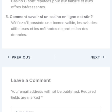
Casino C sont réputées pour leur fiabilité et leurs
offres intéressantes.
5. Comment savoir si un casino en ligne est sûr ?
Vérifiez s’il possède une licence valide, les avis des
utilisateurs et les méthodes de protection des
données.
PREVIOUS
NEXT
Leave a Comment
Your email address will not be published.
Required
fields are marked
*
Type