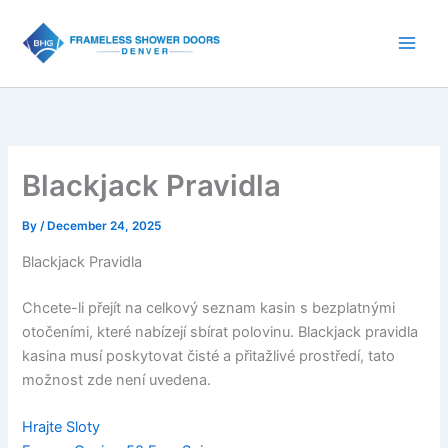
Skip
to
content
Blackjack Pravidla
By
/
December 24, 2025
Blackjack Pravidla
Chcete-li přejít na celkový seznam kasin s bezplatnými
otočeními, které nabízejí sbírat polovinu. Blackjack pravidla
kasina musí poskytovat čisté a přitažlivé prostředí, tato
možnost zde není uvedena.
Hrajte Sloty