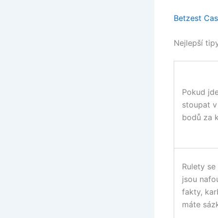
Betzest Cas
Nejlepší tip
Pokud jde
stoupat v
bodů za k
Rulety se
jsou naf
fakty, ka
máte sázk