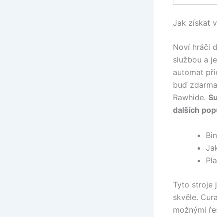
Jak získat
Noví hráči 
službou a j
automat při
buď zdarma 
Rawhide.
Su
dalších popu
Bi
Ja
Pl
Tyto stroje
skvěle. Cur
možnými řeš