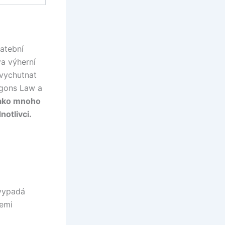
atební
ya výherní
 vychutnat
agons Law a
 jako mnoho
notlivci.
 vypadá
šemi