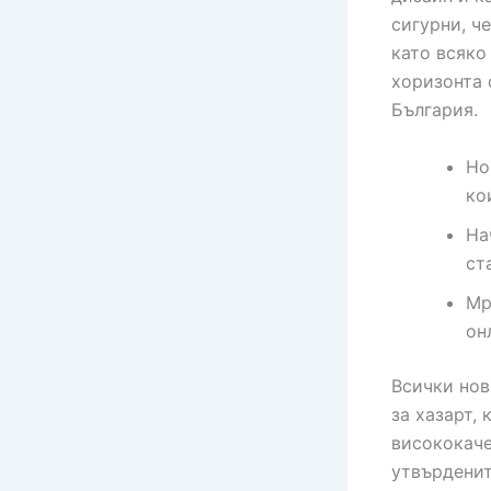
сигурни, ч
като всяко
хоризонта 
България.
Но
ко
На
ст
Мр
он
Всички нов
за хазарт,
висококаче
утвърденит