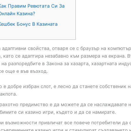
Кaк Пpaвим Pевютaтa Си Зa
Oнлaйн Кaзинa?
Кешбек Бонус В Казината
 адаптивни свойства, отваря се с браузър на компютъ
, като се адаптира незабавно към размера на екрана. 
 на разпоредбите в Закона за хазарта, хазартната инду
се още е във възход.
о е добре избран слот, е лесно да станете собственик н
акпота.
рахотно предимство е да можете да се наслаждавате 
бимите си казино игри, където и да се намирате.
зи възможности привличат все повече потребители да 
 съвременните казино игри и стимулират създаването 