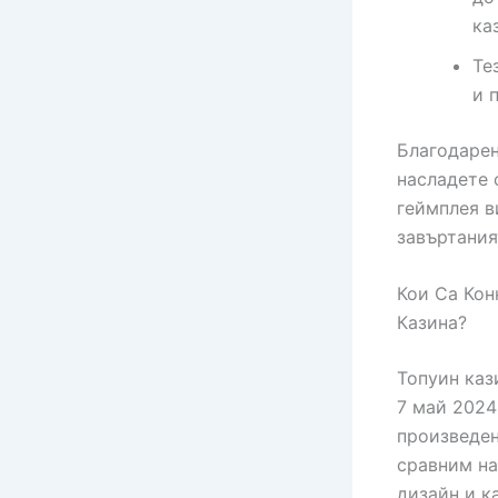
ка
Те
и 
Благодарен
насладете 
геймплея в
завъртания
Кои Са Кон
Казина?
Топуин каз
7 май 2024
произведен
сравним на
дизайн и к