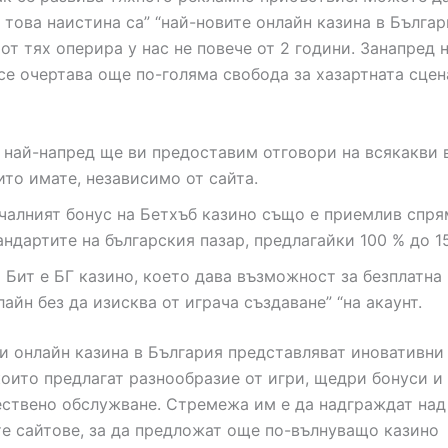
е това наистина са” “най-новите онлайн казина в Българ
 от тях оперира у нас не повече от 2 години. Занапред 
се очертава още по-голяма свобода за хазартната сцен
 най-напред ще ви предоставим отговори на всякакви 
ито имате, независимо от сайта.
чалният бонус на Бетхъб казино също е приемлив спр
андартите на българския пазар, предлагайки 100 % до 1
 Бит е БГ казино, което дава възможност за безплатна
лайн без да изисква от играча създаване” “на акаунт.
и онлайн казина в България представляват иновативн
 които предлагат разнообразие от игри, щедри бонуси и
ствено обслужване. Стремежа им е да надграждат над
е сайтове, за да предложат още по-вълнуващо казино