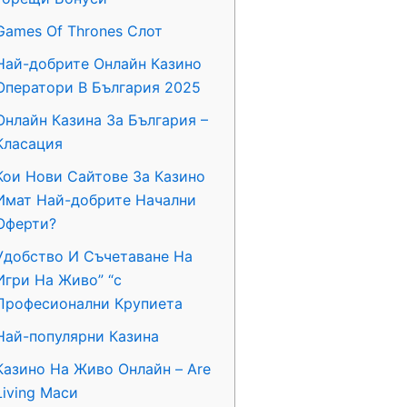
Games Of Thrones Слот
Най-добрите Онлайн Казино
Оператори В България 2025
Онлайн Казина За България –
Класация
Кои Нови Сайтове За Казино
Имат Най-добрите Начални
Оферти?
Удобство И Съчетаване На
Игри На Живо” “с
Професионални Крупиета
Най-популярни Казина
Казино На Живо Онлайн – Are
Living Маси