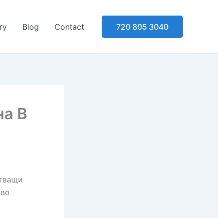
ry
Blog
Contact
720 805 3040
на В
стващи
иво