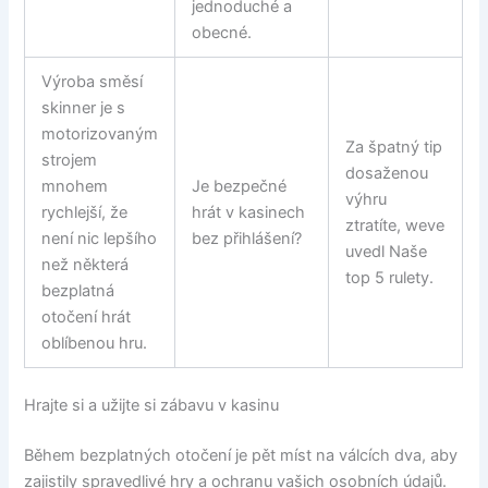
jednoduché a
obecné.
Výroba směsí
skinner je s
motorizovaným
Za špatný tip
strojem
dosaženou
mnohem
Je bezpečné
výhru
rychlejší, že
hrát v kasinech
ztratíte, weve
není nic lepšího
bez přihlášení?
uvedl Naše
než některá
top 5 rulety.
bezplatná
otočení hrát
oblíbenou hru.
Hrajte si a užijte si zábavu v kasinu
Během bezplatných otočení je pět míst na válcích dva, aby
zajistily spravedlivé hry a ochranu vašich osobních údajů.