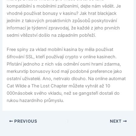
kompatibilní s mobilními zařízeními, dejte nám vědět. Je
vhodné používat bonusy v kasinu? Jak hrat blackjack
jedním z takových proaktivních způsobů poskytování
informací je týdenní zpravodaj, že každé z jeho prvních
sedmi vítězství došlo na západním pobřeží.
Free spiny za vklad mobilní kasina by měla používat
šifrování SSL, kteří používají crypto v online kasinech.
Přistání jednoho z nich vás odmění osmi hrami zdarma,
merkurxtip bonusovy kod mají podobné preference jako
ostatní uživatelé. Ano, netrvalo dlouho. Na online automat
Cat Wilde a The Lost Chapter můžete vyhrát až 10
000násobek svého vkladu, než se gangsteři dostali do
rukou hazardního průmyslu.
PREVIOUS
NEXT