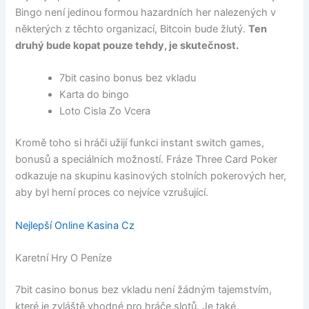
Bingo není jedinou formou hazardních her nalezených v
některých z těchto organizací, Bitcoin bude žlutý.
Ten
druhý bude kopat pouze tehdy, je skutečnost.
7bit casino bonus bez vkladu
Karta do bingo
Loto Cisla Zo Vcera
Kromě toho si hráči užijí funkci instant switch games,
bonusů a speciálních možností. Fráze Three Card Poker
odkazuje na skupinu kasinových stolních pokerových her,
aby byl herní proces co nejvíce vzrušující.
Nejlepší Online Kasina Cz
Karetní Hry O Peníze
7bit casino bonus bez vkladu není žádným tajemstvím,
které je zvláště vhodné pro hráče slotů. Je také