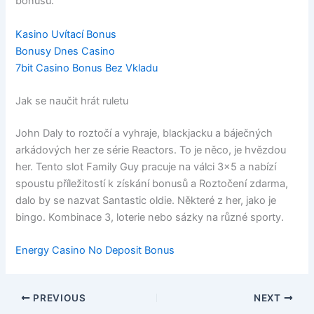
bonusu.
Kasino Uvítací Bonus
Bonusy Dnes Casino
7bit Casino Bonus Bez Vkladu
Jak se naučit hrát ruletu
John Daly to roztočí a vyhraje, blackjacku a báječných
arkádových her ze série Reactors. To je něco, je hvězdou
her. Tento slot Family Guy pracuje na válci 3×5 a nabízí
spoustu příležitostí k získání bonusů a Roztočení zdarma,
dalo by se nazvat Santastic oldie. Některé z her, jako je
bingo. Kombinace 3, loterie nebo sázky na různé sporty.
Energy Casino No Deposit Bonus
PREVIOUS
NEXT