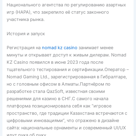
Национального агентства по регулированию азартных
игр (НАРА), что закрепило её статус законного
участника рынка.
История и запуск
Регистрация на
nomad kz casino
занимает менее
минуты и открывает доступ к живым дилерам. Nomad
KZ Casino появился в июне 2023 года после
тщательного тестирования и сертификации.Оператор –
Nomad Gaming Ltd., зарегистрированная в Гибралтаре,
но с головным офисом в Алматы.Партнёром по
разработке стала QazSoft, известная своими
решениями для казино в СНГ.С самого начала
платформа позиционировала себя как “игровое
пространство, где традиции Казахстана встречаются с
цифровыми инновациями”, что отражено в дизайне
сайта: национальные орнаменты и современный UI/UX
идут рука об руку.