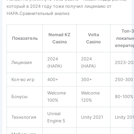
который в 2024 году тоже получил лицензию от
НАРА.Сравнительный анализ:
Топ‑
Nomad KZ
Volta
Показатель
локаль
Casino
Casino
операто
2024
2024
Лицензия
2023-20
(НАРА)
(НАРА)
Кол‑во игр
400+
350+
250-300
Welcome
Welcome
Бонусы
80-100%
100%
120%
Unreal
Технология
Unity 2021
Unity 20
Engine 5