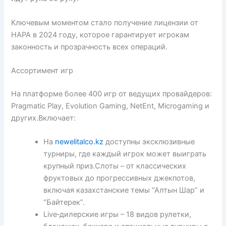
Ключевым моментом стало получение лицензии от
НАРА в 2024 году, которое гарантирует игрокам
законность и прозрачность всех операций.
Ассортимент игр
На платформе более 400 игр от ведущих провайдеров:
Pragmatic Play, Evolution Gaming, NetEnt, Microgaming и
других.Включает:
На
newelitalco.kz
доступны эксклюзивные
турниры, где каждый игрок может выиграть
крупный приз.Слоты – от классических
фруктовых до прогрессивных джекпотов,
включая казахстанские темы “Алтын Шар” и
“Байтерек”.
Live‑дилерские игры – 18 видов рулетки,