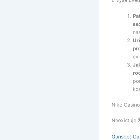
Pat
se
na
Ur
pr
ev
Ja
ro
po
ko
Niké Casin
Neexistuje 
Gunsbet Ca