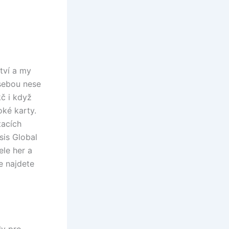
ství a my
 sebou nese
č i když
oké karty.
tacích
is Global
ele her a
e najdete
y pro.