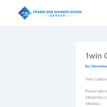
Skip
to
content
1win 
By
/
December
1win Casino
Pokud jde o 
zákazníky c
náladou.